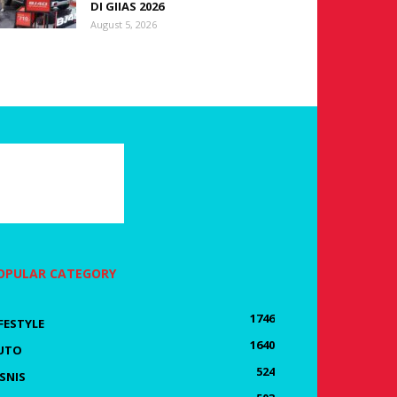
DI GIIAS 2026
August 5, 2026
OPULAR CATEGORY
1746
IFESTYLE
1640
UTO
524
ISNIS