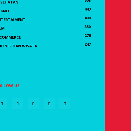
503
ESEHATAN
443
EKNO
400
NTERTAIMENT
350
ILM
276
-COMMERCE
247
ULINER DAN WISATA
OLLOW US