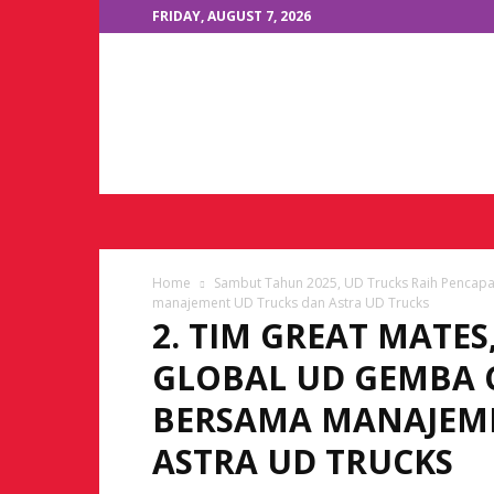
FRIDAY, AUGUST 7, 2026
JKTOne.com
Home
Sambut Tahun 2025, UD Trucks Raih Pencapa
manajement UD Trucks dan Astra UD Trucks
2. TIM GREAT MATE
GLOBAL UD GEMBA 
BERSAMA MANAJEME
ASTRA UD TRUCKS