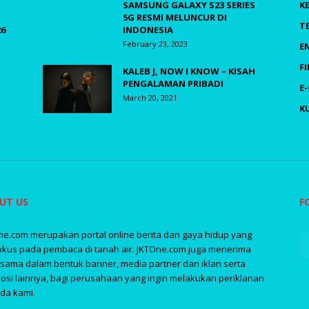
SAMSUNG GALAXY S23 SERIES
K
5G RESMI MELUNCUR DI
T
26
INDONESIA
February 23, 2023
E
F
KALEB J, NOW I KNOW – KISAH
PENGALAMAN PRIBADI
E
March 20, 2021
K
UT US
F
ne.com merupakan portal online berita dan gaya hidup yang
okus pada pembaca di tanah air. JKTOne.com juga menerima
asama dalam bentuk banner, media partner dan iklan serta
osi lainnya, bagi perusahaan yang ingin melakukan periklanan
da kami.