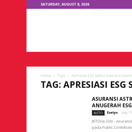
SATURDAY, AUGUST 8, 2026
JKTOne.com
Home
Tags
Apresiasi ESG Sektor Asuransi Umu
TAG: APRESIASI ES
ASURANSI AST
ANUGERAH ESG
Evelyn
-
July 1
AUTO
JKTOne.com - Asuransi
pada Public Contribut