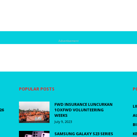
Advertisement
POPULAR POSTS
P
FWD INSURANCE LUNCURKAN
L
26
1OXFWD VOLUNTEERING
WEEKS
A
July 9, 2023
B
SAMSUNG GALAXY S23 SERIES
K