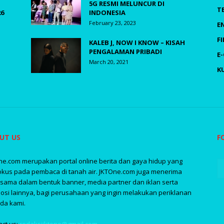
5G RESMI MELUNCUR DI
T
26
INDONESIA
February 23, 2023
E
F
KALEB J, NOW I KNOW – KISAH
PENGALAMAN PRIBADI
E
March 20, 2021
K
UT US
F
ne.com merupakan portal online berita dan gaya hidup yang
okus pada pembaca di tanah air. JKTOne.com juga menerima
asama dalam bentuk banner, media partner dan iklan serta
osi lainnya, bagi perusahaan yang ingin melakukan periklanan
da kami.