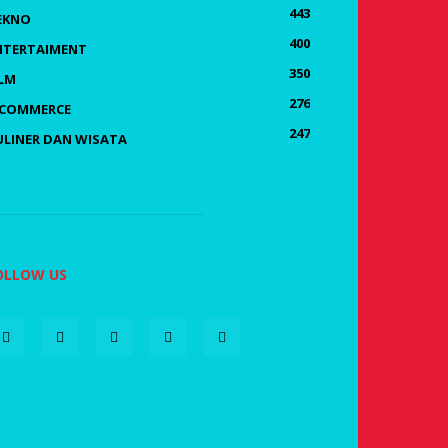
443
EKNO
400
NTERTAIMENT
350
ILM
276
-COMMERCE
247
ULINER DAN WISATA
OLLOW US