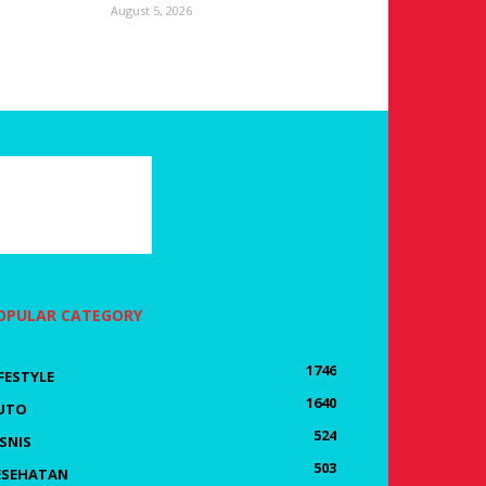
August 5, 2026
OPULAR CATEGORY
1746
IFESTYLE
1640
UTO
524
ISNIS
503
ESEHATAN