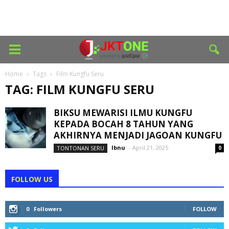
Home
Tags
Film Kungfu Seru
TAG: FILM KUNGFU SERU
BIKSU MEWARISI ILMU KUNGFU
KEPADA BOCAH 8 TAHUN YANG
AKHIRNYA MENJADI JAGOAN KUNGFU
Ibnu
-
April 21, 2025
TONTONAN SERU
0
FOLLOW US
0
Followers
FOLLOW