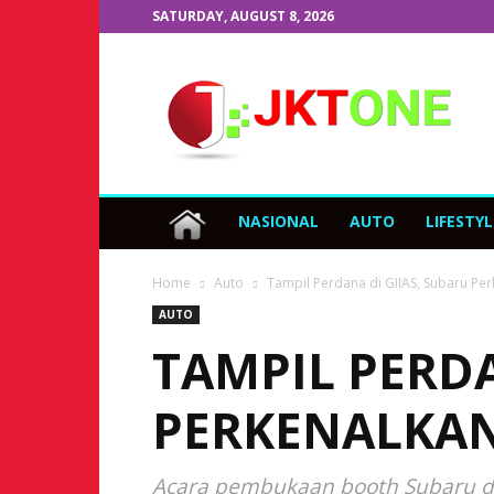
SATURDAY, AUGUST 8, 2026
JKTOne.com
NASIONAL
AUTO
LIFESTYL
Home
Auto
Tampil Perdana di GIIAS, Subaru Pe
AUTO
TAMPIL PERDA
PERKENALKAN
Acara pembukaan booth Subaru di G