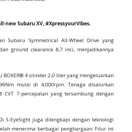
ll-new Subaru XV, #XpressyourVibes.
an Subaru Symmetrical All-Wheel Drive yang
 dan ground clearance 8,7 inci, menjadikannya
BOXER® 4 silinder 2,0 liter yang mengeluarkan
196Nm mulai di 4,000rpm. Tenaga disalurkan
c® CVT 7-percepatan yang tersambung dengan
.0i S-EyeSight juga dilengkapi dengan teknologi
lah menerima berbagai penghargaan. Fitur ini