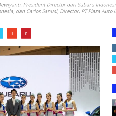
wiyanti, President Director dari Subaru Indonesia
nesia, dan Carlos Sanusi, Director, PT Plaza Auto C