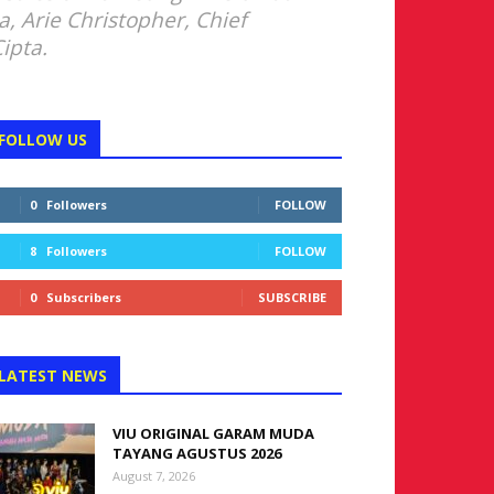
, Arie Christopher, Chief
ipta.
FOLLOW US
0
Followers
FOLLOW
8
Followers
FOLLOW
0
Subscribers
SUBSCRIBE
LATEST NEWS
VIU ORIGINAL GARAM MUDA
TAYANG AGUSTUS 2026
August 7, 2026