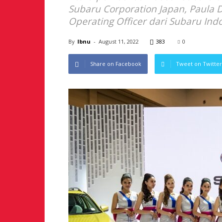
Subaru Corporation Japan, Paula De
Operating Officer dari Subaru Indo
By
Ibnu
-
August 11, 2022
383
0
Share on Facebook
Tweet on Twitter