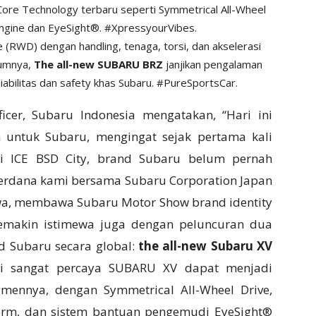
ore Technology terbaru seperti Symmetrical All-Wheel
ngine dan EyeSight®. #XpressyourVibes.
 (RWD) dengan handling, tenaga, torsi, dan akselerasi
lumnya,
The all-new SUBARU BRZ
janjikan pengalaman
iabilitas dan safety khas Subaru. #PureSportsCar.
ficer, Subaru Indonesia mengatakan, “Hari ini
h untuk Subaru, mengingat sejak pertama kali
di ICE BSD City, brand Subaru belum pernah
i perdana kami bersama Subaru Corporation Japan
ewa, membawa Subaru Motor Show brand identity
Semakin istimewa juga dengan peluncuran dua
 Subaru secara global:
the all-new Subaru XV
i sangat percaya SUBARU XV dapat menjadi
mennya, dengan Symmetrical All-Wheel Drive,
orm, dan sistem bantuan pengemudi EyeSight®