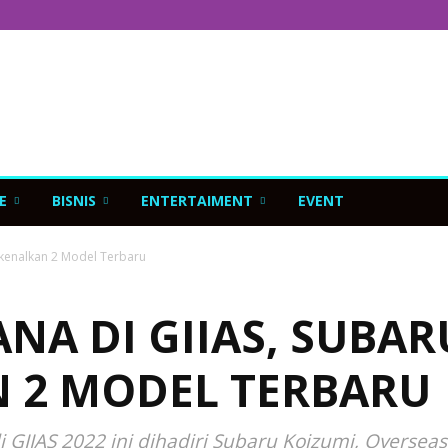
E
BISNIS
ENTERTAIMENT
EVENT
rkenalkan 2 Model Terbaru
NA DI GIIAS, SUBAR
 2 MODEL TERBARU
IIAS 2022 ini dihadiri Subaru Koizumi, Overseas 