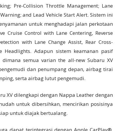
aking; Pre-Collision Throttle Management; Lane
arning; and Lead Vehicle Start Alert. Sistem ini
kenyamanan untuk menghadapi jalan perkotaan
e Cruise Control with Lane Centering, Reverse
etection with Lane Change Assist, Rear Cross-
ive Headlights. Adapun sistem keamanan pasif
a, dimana semua varian the all-new Subaru XV
 pengemudi dan penumpang depan, airbag tirai
ping, serta airbag lutut pengemudi.
baru XV dilengkapi dengan Nappa Leather dengan
udah untuk dibersihkan, mencirikan posisinya
iap untuk diajak bertualang.
juga dapat terintegrasi dengan Apple CarPlay®,