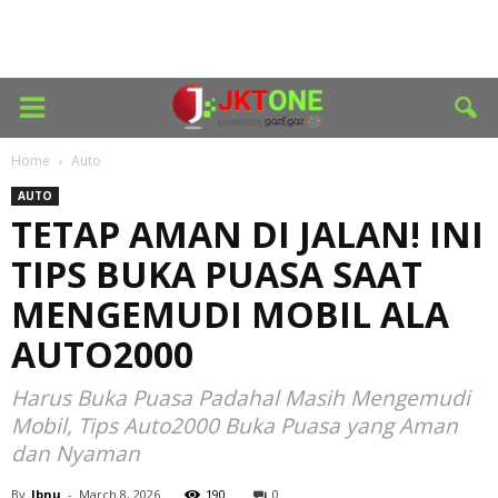
Home
Auto
AUTO
TETAP AMAN DI JALAN! INI
TIPS BUKA PUASA SAAT
MENGEMUDI MOBIL ALA
AUTO2000
Harus Buka Puasa Padahal Masih Mengemudi
Mobil, Tips Auto2000 Buka Puasa yang Aman
dan Nyaman
By
Ibnu
-
March 8, 2026
190
0