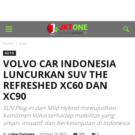
Home
Auto
AUTO
VOLVO CAR INDONESIA
LUNCURKAN SUV THE
REFRESHED XC60 DAN
XC90
SUV Plug-in dan Mild Hybrid mewujudkan
komitmen Volvo terhadap mobilitas yang
aman, inovatif, dan berkelanjutan di Indonesia.
By
Lidya Hutapea
-
October 16, 2025
325
0