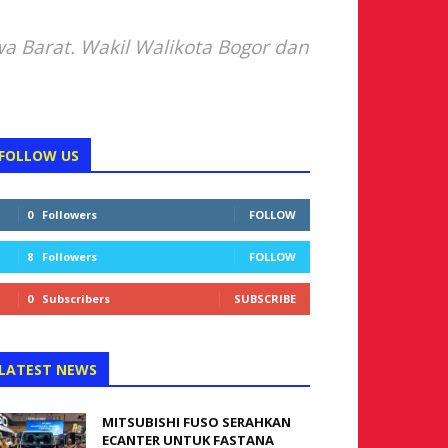
wa Barat. Wakil Walikota Bogor dan
FOLLOW US
0
Followers
FOLLOW
8
Followers
FOLLOW
0
Subscribers
SUBSCRIBE
LATEST NEWS
MITSUBISHI FUSO SERAHKAN
ECANTER UNTUK FASTANA