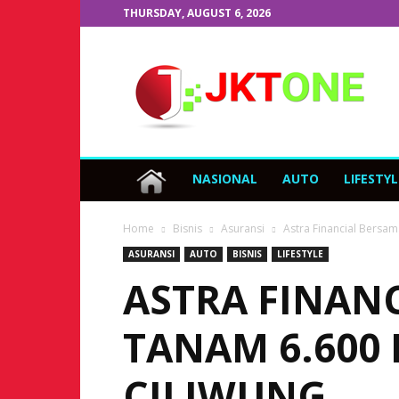
THURSDAY, AUGUST 6, 2026
JKTOne.com
NASIONAL
AUTO
LIFESTYL
Home
Bisnis
Asuransi
Astra Financial Bersama
ASURANSI
AUTO
BISNIS
LIFESTYLE
ASTRA FINAN
TANAM 6.600 
CILIWUNG