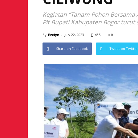
Kegiatan “Tanam Pohon Bersama Ast
Plt Bupati Kabupaten Bogor turut s
By
Evelyn
-
July 22, 2023
435
0
Share on Facebook
Tweet on Twitter