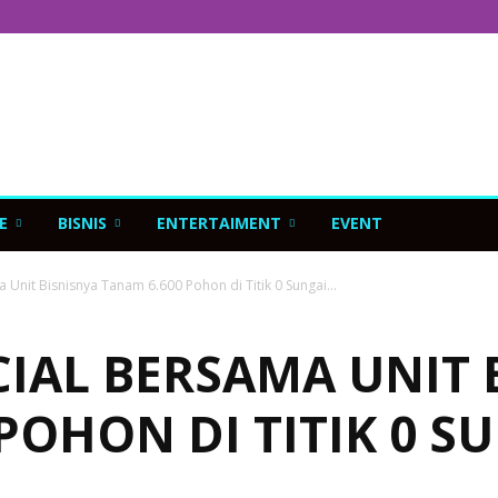
E
BISNIS
ENTERTAIMENT
EVENT
 Unit Bisnisnya Tanam 6.600 Pohon di Titik 0 Sungai...
CIAL BERSAMA UNIT 
POHON DI TITIK 0 S