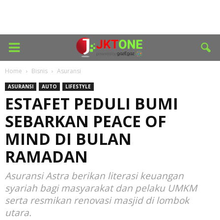
Home
Bisnis
Asuransi
ASURANSI
AUTO
LIFESTYLE
ESTAFET PEDULI BUMI
SEBARKAN PEACE OF
MIND DI BULAN
RAMADAN
Asuransi Astra berikan literasi keuangan
syariah bagi masyarakat dan pelaku UMKM
serta resmikan renovasi masjid di lombok
utara.