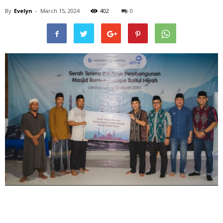
By
Evelyn
-
March 15, 2024
402
0