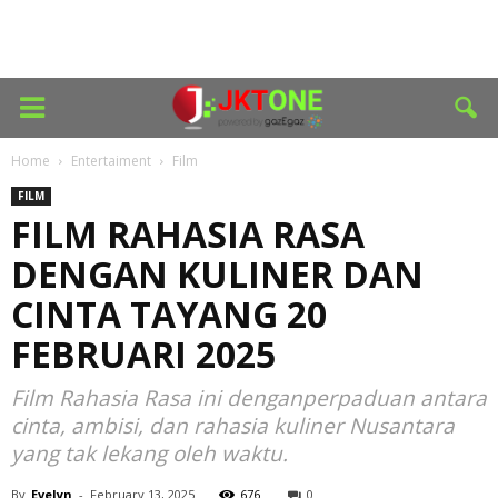
Home
Entertaiment
Film
FILM
FILM RAHASIA RASA
DENGAN KULINER DAN
CINTA TAYANG 20
FEBRUARI 2025
Film Rahasia Rasa ini denganperpaduan antara
cinta, ambisi, dan rahasia kuliner Nusantara
yang tak lekang oleh waktu.
By
Evelyn
-
February 13, 2025
676
0