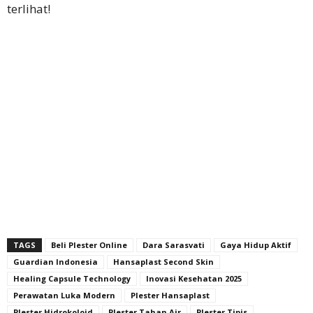
terlihat!
TAGS
Beli Plester Online
Dara Sarasvati
Gaya Hidup Aktif
Guardian Indonesia
Hansaplast Second Skin
Healing Capsule Technology
Inovasi Kesehatan 2025
Perawatan Luka Modern
Plester Hansaplast
Plester Hidrokoloid
Plester Tahan Air
Plester Tipis