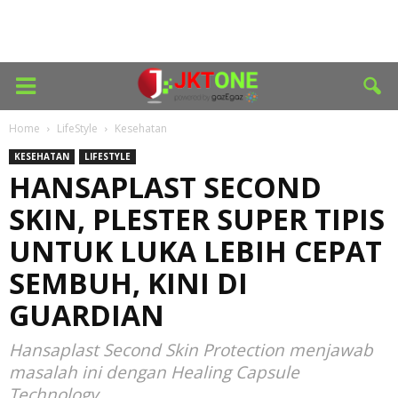
Home
LifeStyle
Kesehatan
KESEHATAN
LIFESTYLE
HANSAPLAST SECOND
SKIN, PLESTER SUPER TIPIS
UNTUK LUKA LEBIH CEPAT
SEMBUH, KINI DI
GUARDIAN
Hansaplast Second Skin Protection menjawab
masalah ini dengan Healing Capsule
Technology.