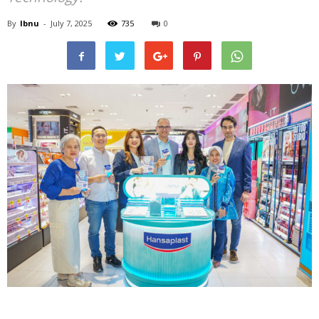
By
Ibnu
-
July 7, 2025
735
0