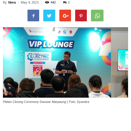
By
Ibnu
-
May 4, 2025
442
0
Pidato Closing Ceremony Daswar Marpaung | Foto: Dyandra