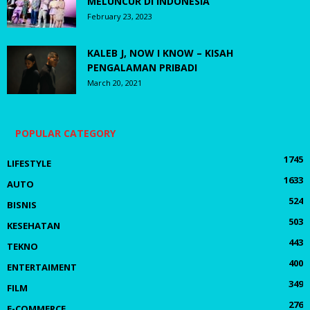
MELUNCUR DI INDONESIA
February 23, 2023
KALEB J, NOW I KNOW – KISAH
PENGALAMAN PRIBADI
March 20, 2021
POPULAR CATEGORY
1745
LIFESTYLE
1633
AUTO
524
BISNIS
503
KESEHATAN
443
TEKNO
400
ENTERTAIMENT
349
FILM
276
E-COMMERCE