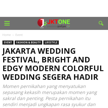
Home
Event
EVENT
FASHION & BEAUTY
LIFESTYLE
JAKARTA WEDDING
FESTIVAL, BRIGHT AND
EDGY MODERN COLORFUL
WEDDING SEGERA HADIR
Momen pernikahan yang menyatukan
sepasang kekasih merupakan momen yang
sakral dan penting. Pesta pernikahan itu
sendiri menjadi ungkapan rasa syukur dan