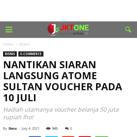
Home
Bisnis
BISNIS
E-COMMERCE
NANTIKAN SIARAN
LANGSUNG ATOME
SULTAN VOUCHER PADA
10 JULI
Hadiah utamanya voucher belanja 50 juta
rupiah lho!
By
Ibnu
-
July 4, 2021
545
0