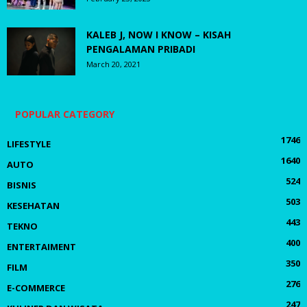
KALEB J, NOW I KNOW – KISAH
PENGALAMAN PRIBADI
March 20, 2021
POPULAR CATEGORY
1746
LIFESTYLE
1640
AUTO
524
BISNIS
503
KESEHATAN
443
TEKNO
400
ENTERTAIMENT
350
FILM
276
E-COMMERCE
247