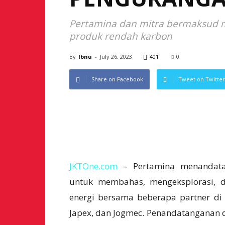
Pertamina dan mitra bermaksud m
produk rendah karbon
By
Ibnu
-
July 26, 2023
401
0
Share on Facebook
Tweet on Twitter
JKTOne.com
– Pertamina menandata
untuk membahas, mengeksplorasi, dan
energi bersama beberapa partner d
Japex, dan Jogmec. Penandatanganan d