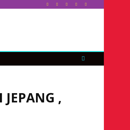
 JEPANG ,
T