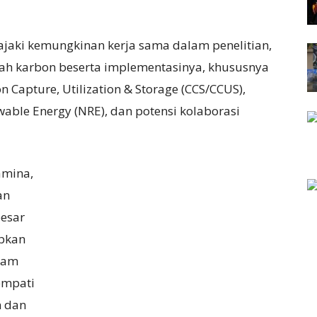
jaki kemungkinan kerja sama dalam penelitian,
h karbon beserta implementasinya, khususnya
 Capture, Utilization & Storage (CCS/CCUS),
ble Energy (NRE), dan potensi kolaborasi
amina,
an
besar
apkan
alam
empati
n dan