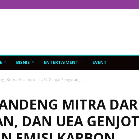
E
BISNIS
ENTERTAIMENT
EVENT
g , Korea Selatan, dan UEA Genjot Pengurangan...
ANDENG MITRA DARI
AN, DAN UEA GENJO
N EMISI KARBON