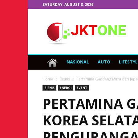
SATURDAY, AUGUST 8, 2026
JKTOne.com
NASIONAL
AUTO
LIFESTYL
Home
Bisnis
Pertamina Gandeng Mitra dari Jepan
BISNIS
ENERGI
EVENT
PERTAMINA G
KOREA SELAT
PENGURANGA