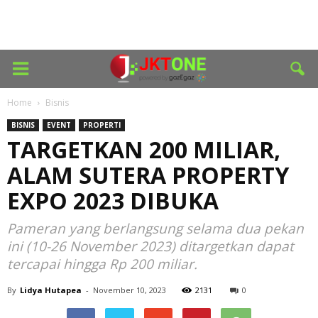
Home
Bisnis
BISNIS
EVENT
PROPERTI
TARGETKAN 200 MILIAR,
ALAM SUTERA PROPERTY
EXPO 2023 DIBUKA
Pameran yang berlangsung selama dua pekan
ini (10-26 November 2023) ditargetkan dapat
tercapai hingga Rp 200 miliar.
By
Lidya Hutapea
-
November 10, 2023
2131
0