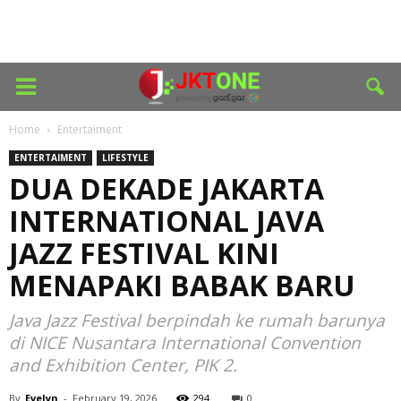
Home
Entertaiment
ENTERTAIMENT
LIFESTYLE
DUA DEKADE JAKARTA
INTERNATIONAL JAVA
JAZZ FESTIVAL KINI
MENAPAKI BABAK BARU
Java Jazz Festival berpindah ke rumah barunya
di NICE Nusantara International Convention
and Exhibition Center, PIK 2.
By
Evelyn
-
February 19, 2026
294
0