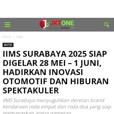
Home
Auto
AUTO
IIMS SURABAYA 2025 SIAP
DIGELAR 28 MEI – 1 JUNI,
HADIRKAN INOVASI
OTOMOTIF DAN HIBURAN
SPEKTAKULER
IIMS Surabaya menyuguhkan deretan brand
kendaraan roda empat dan roda dua yang siap
memanaskan arena pameran.