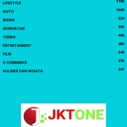
1745
LIFESTYLE
1640
AUTO
524
BISNIS
503
KESEHATAN
443
TEKNO
400
ENTERTAIMENT
349
FILM
276
E-COMMERCE
247
KULINER DAN WISATA