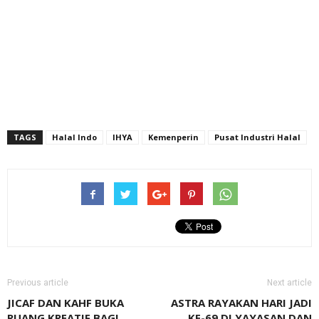
TAGS
Halal Indo
IHYA
Kemenperin
Pusat Industri Halal
Previous article
Next article
JICAF DAN KAHF BUKA
ASTRA RAYAKAN HARI JADI
RUANG KREATIF BAGI
KE-69 DI YAYASAN DAN