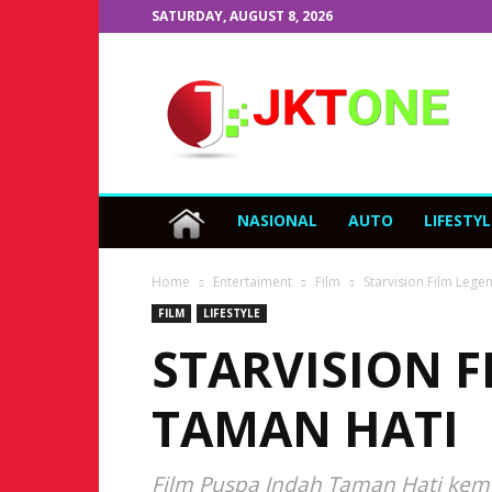
SATURDAY, AUGUST 8, 2026
JKTOne.com
NASIONAL
AUTO
LIFESTYL
Home
Entertaiment
Film
Starvision Film Leg
FILM
LIFESTYLE
STARVISION 
TAMAN HATI
Film Puspa Indah Taman Hati kemba