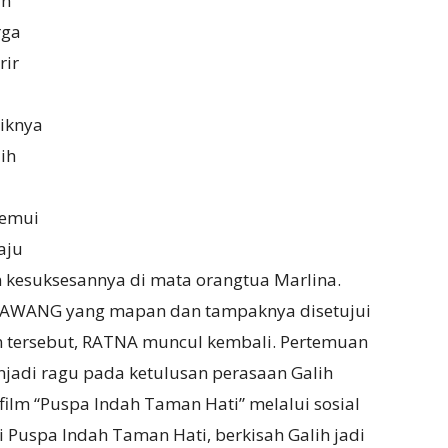
an
rga
rir
siknya
lih
nemui
aju
 kesuksesannya di mata orangtua Marlina.
a AWANG yang mapan dan tampaknya disetujui
n tersebut, RATNA muncul kembali. Pertemuan
jadi ragu pada ketulusan perasaan Galih
film “Puspa Indah Taman Hati” melalui sosial
 Puspa Indah Taman Hati, berkisah Galih jadi