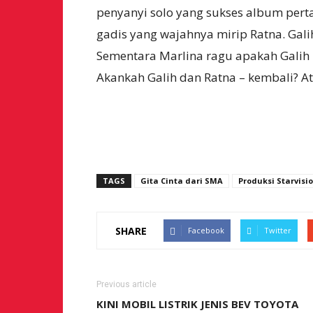
penyanyi solo yang sukses album pert
gadis yang wajahnya mirip Ratna. Galih
Sementara Marlina ragu apakah Galih 
Akankah Galih dan Ratna – kembali? A
TAGS
Gita Cinta dari SMA
Produksi Starvisi
SHARE
Facebook
Twitter
Previous article
KINI MOBIL LISTRIK JENIS BEV TOYOTA