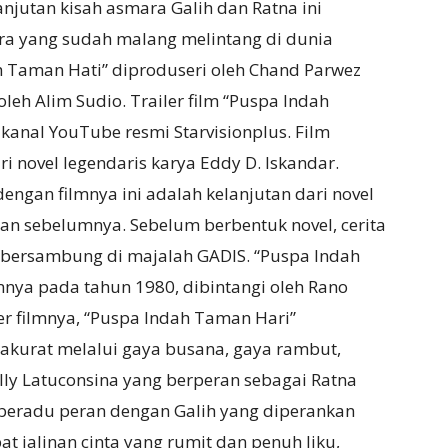
anjutan kisah asmara Galih dan Ratna ini
ara yang sudah malang melintang di dunia
ah Taman Hati” diproduseri oleh Chand Parwez
 oleh Alim Sudio. Trailer film “Puspa Indah
kanal YouTube resmi Starvisionplus. Film
i novel legendaris karya Eddy D. Iskandar.
engan filmnya ini adalah kelanjutan dari novel
mkan sebelumnya. Sebelum berbentuk novel, cerita
a bersambung di majalah GADIS. “Puspa Indah
nya pada tahun 1980, dibintangi oleh Rano
er filmnya, “Puspa Indah Taman Hari”
akurat melalui gaya busana, gaya rambut,
illy Latuconsina yang berperan sebagai Ratna
 beradu peran dengan Galih yang diperankan
t jalinan cinta yang rumit dan penuh liku,