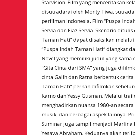
Starvision. Film yang menceritakan kel
disutradarai oleh Monty Tiwa, sutrad
perfilman Indonesia. Film “Puspa Ind
Servia dan Fiaz Servia. Skenario ditulis
Taman Hati” dapat disaksikan melalui 
“Puspa Indah Taman Hati” diangkat dar
Novel yang memiliki judul yang sama d
“Gita Cinta dari SMA” yang juga difil
cinta Galih dan Ratna berbentuk cerit
Taman Hati” pernah difilmkan sebelum
Karno dan Yessy Gusman. Melalui trail
menghadirkan nuansa 1980-an secara 
musik, dan berbagai aspek lainnya. Pr
Suminar juga tampil menjadi Marlina
Yesaya Abraham. Keduanya akan terliba