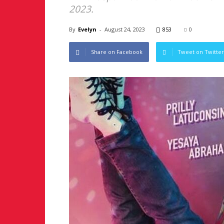
2023.
By
Evelyn
-
August 24, 2023
853
0
Share on Facebook
Tweet on Twitter