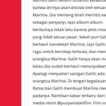
Namun Galih sendiri dihantui ketakut
bahwa dirinya akan ditolak oleh kelua
Marlina. Dia memang telah merintis ka
sebagai penyanyi, tapi album-album
berikutnya tidak laku karena jenis mu
yang tidak sesuai pasar. Sekali pun Ga
berhasil mendekati Marlina, tapi Galih
ragu untuk bersikap terbuka, dan me
orangtua Marlina. Galih hanya akan m
kalau dia sudah berhasil menunjukkan
Apalagi menyadari saingan Galih, ad
orangtua Marlina. Di tengah kegalaua
Ratna dan Galih membuat Marlina men
padanya. Nantikan kabar terbaru dari 
media resmi @puspaindahfilm. Film ini