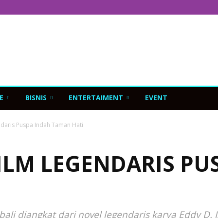
E
BISNIS
ENTERTAIMENT
EVENT
endaris Puspa Indah Taman Hati
FILM LEGENDARIS PU
li diangkat dari novel legendaris karya Eddy D.