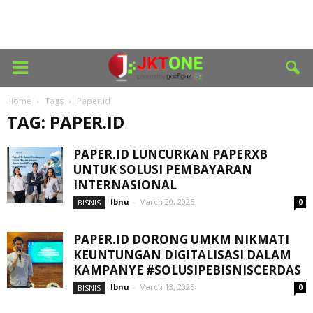
Home
Tags
Paper.id
TAG: PAPER.ID
PAPER.ID LUNCURKAN PAPERXB
UNTUK SOLUSI PEMBAYARAN
INTERNASIONAL
Ibnu
-
March 20, 2025
BISNIS
0
PAPER.ID DORONG UMKM NIKMATI
KEUNTUNGAN DIGITALISASI DALAM
KAMPANYE #SOLUSIPEBISNISCERDAS
Ibnu
-
March 13, 2025
BISNIS
0