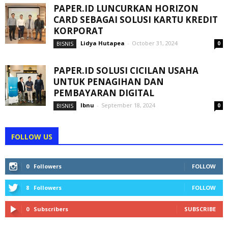
PAPER.ID LUNCURKAN HORIZON
CARD SEBAGAI SOLUSI KARTU KREDIT
KORPORAT
Lidya Hutapea
-
October 31, 2024
BISNIS
0
PAPER.ID SOLUSI CICILAN USAHA
UNTUK PENAGIHAN DAN
PEMBAYARAN DIGITAL
Ibnu
-
September 18, 2024
BISNIS
0
FOLLOW US
0
Followers
FOLLOW
8
Followers
FOLLOW
0
Subscribers
SUBSCRIBE