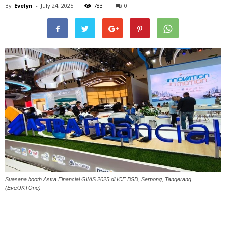
By
Evelyn
-
July 24, 2025
783
0
Suasana booth Astra Financial GIIAS 2025 di ICE BSD, Serpong, Tangerang.
(Eve/JKTOne)