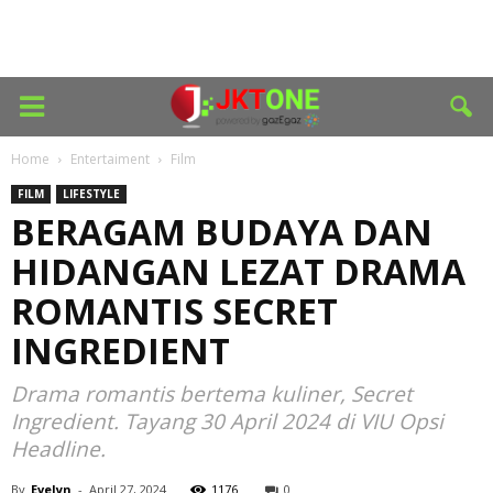
Home
Entertaiment
Film
FILM
LIFESTYLE
BERAGAM BUDAYA DAN
HIDANGAN LEZAT DRAMA
ROMANTIS SECRET
INGREDIENT
Drama romantis bertema kuliner, Secret
Ingredient. Tayang 30 April 2024 di VIU Opsi
Headline.
By
Evelyn
-
April 27, 2024
1176
0