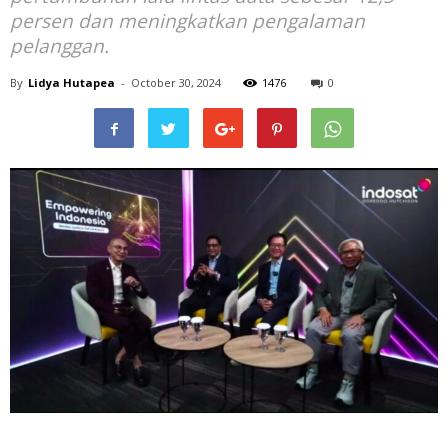
persen dan meningkatkan pengalaman
pelanggan.
By
Lidya Hutapea
-
October 30, 2024
1476
0