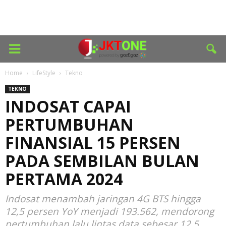
Home
LifeStyle
Tekno
TEKNO
INDOSAT CAPAI
PERTUMBUHAN
FINANSIAL 15 PERSEN
PADA SEMBILAN BULAN
PERTAMA 2024
Indosat menambah jaringan 4G BTS hingga
12,5 persen YoY menjadi 193.562, mendorong
pertumbuhan lalu lintas data sebesar 12,5