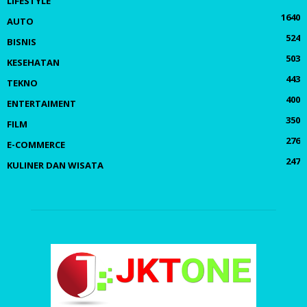
LIFESTYLE
1640
AUTO
524
BISNIS
503
KESEHATAN
443
TEKNO
400
ENTERTAIMENT
350
FILM
276
E-COMMERCE
247
KULINER DAN WISATA