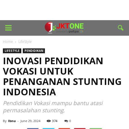
Home
LifeStyle
LIFESTYLE
PENDIDIKAN
INOVASI PENDIDIKAN
VOKASI UNTUK
PENANGANAN STUNTING
INDONESIA
Pendidikan Vokasi mampu bantu atasi
permasalahan stunting.
By
Ibnu
-
June 29, 2024
374
0