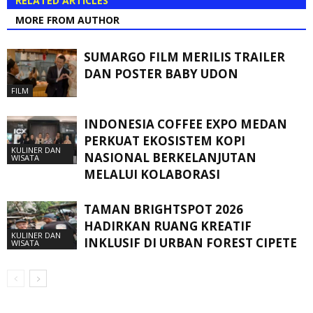
RELATED ARTICLES
MORE FROM AUTHOR
SUMARGO FILM MERILIS TRAILER
DAN POSTER BABY UDON
FILM
INDONESIA COFFEE EXPO MEDAN
PERKUAT EKOSISTEM KOPI
KULINER DAN
NASIONAL BERKELANJUTAN
WISATA
MELALUI KOLABORASI
TAMAN BRIGHTSPOT 2026
HADIRKAN RUANG KREATIF
KULINER DAN
INKLUSIF DI URBAN FOREST CIPETE
WISATA