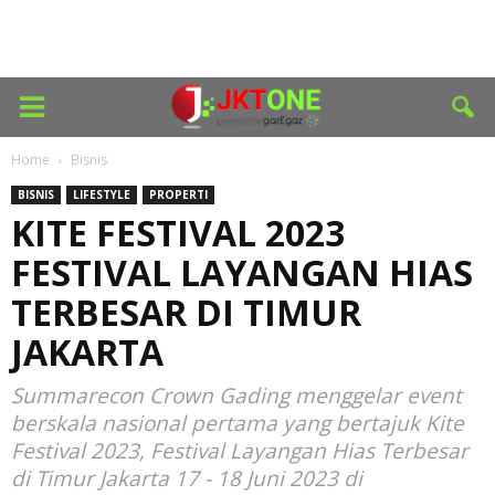
Home
Bisnis
BISNIS
LIFESTYLE
PROPERTI
KITE FESTIVAL 2023
FESTIVAL LAYANGAN HIAS
TERBESAR DI TIMUR
JAKARTA
Summarecon Crown Gading menggelar event
berskala nasional pertama yang bertajuk Kite
Festival 2023, Festival Layangan Hias Terbesar
di Timur Jakarta 17 - 18 Juni 2023 di