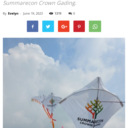
Summarecon Crown Gading.
By
Evelyn
-
June 19, 2023
1319
0