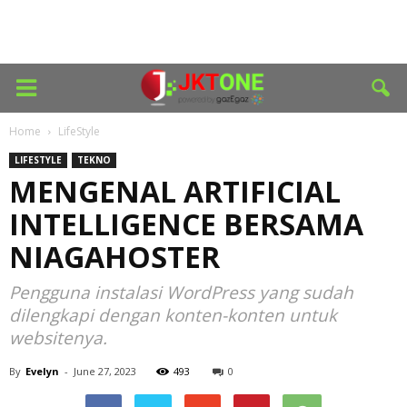
Home
LifeStyle
LIFESTYLE
TEKNO
MENGENAL ARTIFICIAL
INTELLIGENCE BERSAMA
NIAGAHOSTER
Pengguna instalasi WordPress yang sudah
dilengkapi dengan konten-konten untuk
websitenya.
By
Evelyn
-
June 27, 2023
493
0