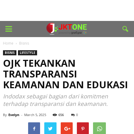
Home
Bisnis
BISNIS
LIFESTYLE
OJK TEKANKAN
TRANSPARANSI
KEAMANAN DAN EDUKASI
Indodax sebagai bagian dari komitmen
terhadap transparansi dan keamanan.
By
Evelyn
-
March 5, 2025
656
0